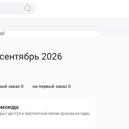
но
!
 сентябрь 2026
ный заказ
0
на первый заказ
0
омокода
крыт доступ к бесплатной связи сроком на один