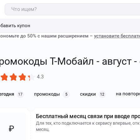
бавить купон
ономьте до 50% с нашим расширением –
установите бесплат
ромокоды Т-Мобайл - август -
4.3
на повтор
егодня
промокоды
скидки
17
5
12
Бесплатный месяц связи при вводе пр
Для тех, кто подключается к сервису впервые, от
₽
месяц.