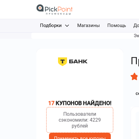
Подборки
Магазины
Помощь
До
Эк
Доставка еды
Авиабилеты
П
Путешествия
Отели
с
Фрибеты за депозит
17
КУПОНОВ НАЙДЕНО!
Каршеринг
Пользователи
сэкономили: 4229
рублей
Применить все купоны