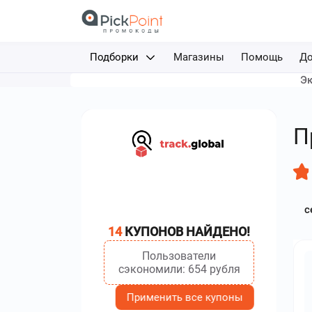
Подборки
Магазины
Помощь
До
Эк
Доставка еды
Авиабилеты
П
Путешествия
Отели
с
Фрибеты за депозит
14
КУПОНОВ НАЙДЕНО!
Каршеринг
Пользователи
сэкономили: 654 рубля
Применить все купоны