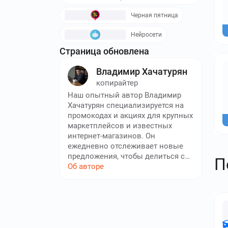
Черная пятница
Нейросети
Страница обновлена
Владимир Хачатурян
копирайтер
Наш опытный автор Владимир
Хачатурян специализируется на
промокодах и акциях для крупных
маркетплейсов и известных
интернет-магазинов. Он
ежедневно отслеживает новые
предложения, чтобы делиться с
П
читателями только самыми
Об авторе
выгодными и рабочими
промокодами, охватывающими
широкий ассортимент товаров —
от электроники и бытовой
техники до одежды, товаров для
дома и детских товаров.