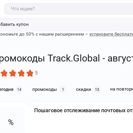
бавить купон
ономьте до 50% с нашим расширением –
установите бесплат
ромокоды Track.Global - авгус
5
на повтор
егодня
промокоды
скидки
14
1
13
Пошаговое отслеживание почтовых от
%