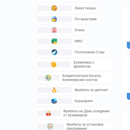
Заказ пиццы
Путешествия
Отели
МФО
Пополнение Стим
Букмекеры с
фрибетом
Бездепозитные бонусы
букмекерских контор
Фрибеты за депозит
Каршеринг
Фрибеты на День рождения
от букмекеров
Фрибеты за установку
приложения