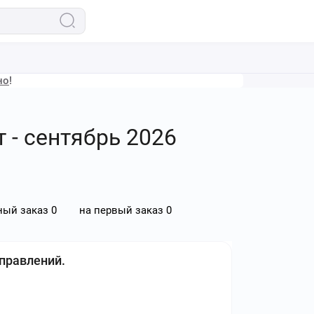
но
!
т - сентябрь 2026
ный заказ
0
на первый заказ
0
правлений.