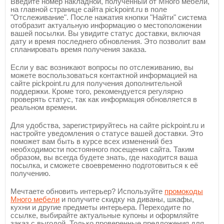
Введите номер накладной, полученный от Много мебели,
на главной странице сайта pickpoint.ru в поле
"Отслеживание". После нажатия кнопки "Найти" система
отобразит актуальную информацию о местоположении
вашей посылки. Вы увидите статус доставки, включая
дату и время последнего обновления. Это позволит вам
спланировать время получения заказа.
Если у вас возникают вопросы по отслеживанию, вы
можете воспользоваться контактной информацией на
сайте pickpoint.ru для получения дополнительной
поддержки. Кроме того, рекомендуется регулярно
проверять статус, так как информация обновляется в
реальном времени.
Для удобства, зарегистрируйтесь на сайте pickpoint.ru и
настройте уведомления о статусе вашей доставки. Это
поможет вам быть в курсе всех изменений без
необходимости постоянного посещения сайта. Таким
образом, вы всегда будете знать, где находится ваша
посылка, и сможете своевременно подготовиться к её
получению.
Мечтаете обновить интерьер? Используйте
промокоды
Много мебели
и получите скидку на диваны, шкафы,
кухни и другие предметы интерьера. Переходите по
ссылке, выбирайте актуальные купоны и оформляйте
заказ с выгодой. Только проверенные предложения для