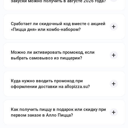
закуски можно получить в августе 2026 года?
chefmarket.ru
–
Шефмаркет – удобный сервис
по доставке продуктов. Используйте
промокоды
Сработает ли скидочный код вместе с акцией
Шефмаркет
и получите скидку до 1000₽
«Пицца дня» или комбо-набором?
sushishop.ru
–
Суши шоп – магазин,
специализирующийся на популярных блюдах японской
кухни: суши, роллы, WOK, азиатские супы и десерты.
Можно ли активировать промокод, если
Используйте
промокоды Суши шоп
и получите скидку до
выбрать самовывоз из пиццерии?
1899₽
crosspack.ru
–
Михайлик Kitchen – это доставка
готовой вкусной еды по оптовым ценам, что позволяет в
Куда нужно вводить промокод при
два раза сэкономить свои средства. Используйте
оформлении доставки на allopizza.su?
промокоды Михайлик Китчен
и получите скидку до 3000₽
pizzahut.ru
–
Пицца Харт - это
мировая сеть ресторанов, специализирующаяся на
Как получить пиццу в подарок или скидку при
приготовлении и доставке пиццы. Используйте
промокоды
первом заказе в Алло Пицца?
Пицца Хат
и получите скидку до 890₽