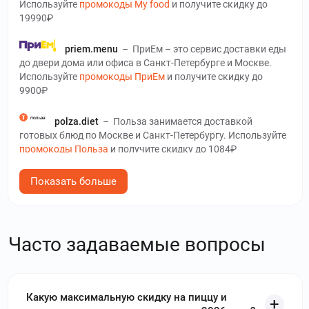
Используйте
промокоды My food
и получите скидку до
19990₽
priem.menu
–
ПриЕм – это сервис доставки еды
до двери дома или офиса в Санкт-Петербурге и Москве.
Используйте
промокоды ПриЕм
и получите скидку до
9900₽
polza.diet
–
Польза занимается доставкой
готовых блюд по Москве и Санкт-Петербургу. Используйте
промокоды Польза
и получите скидку до 1084₽
lavka.yandex.ru
–
Яндекс Лавка – онлайн-
Показать больше
магазин, в котором можно купить практически все не
выходя из дома, с доставкой прямо до двери от 10 минут.
Используйте
промокоды Яндекс Лавка
и получите скидку
до 300₽
Часто задаваемые вопросы
sushi-gallery.ru
–
Галерея Суши – интернет-
кафе, где можно заказать популярные блюда японской
кухни. Используйте
промокоды Галерея Суши
и получите
Какую максимальную скидку на пиццу и
скидку до 1900₽