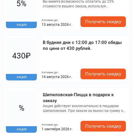
5%
Вы имеете возможность оплатить до 25%
стоимости вашего заказа, используя
накопленные баллы.
Активен до:
Получить скидку
13 августа 2026 г.
АКЦИЯ
В будние дни с 12:00 до 17:00 обеды
по цене от 430 рублей.
430₽
Активен до:
Получить скидку
14 августа 2026 г.
АКЦИЯ
Шипиловская-Пицца в подарок к
заказу
%
Акция действует исключительно в пиццерии
Шипиловская. При заказе на вынос на сумму от
1000 ₽ при предъявлении флаера
предоставляется подарок к заказу - подарочная
Активен до:
пицца "Четыре сыра" или "Пепперони Лайт"
Получить скидку
1 сентября 2026 г.
АКЦИЯ
(диаметр 23 см). Акция действует до отмены.