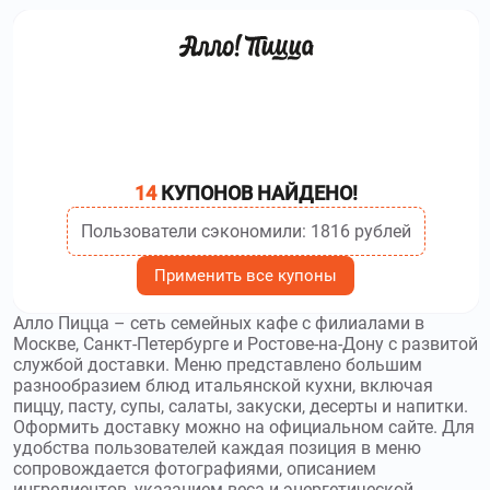
prostoeda.pro
–
Просто Еда
представляет собой онлайн-сервис доставки готовых
блюд на дом, работающий в пределах города Москва.
Используйте
промокоды Просто Еда
и получите скидку до
499₽
simplymeal.ru
–
Simply Meal –
московский сервис доставки готовых блюд. Используйте
14
КУПОНОВ НАЙДЕНО!
промокоды Simply Meal
и получите скидку до 1088₽
Пользователи сэкономили: 1816 рублей
saransk.inyan-rolly.ru
–
Служба доставки Инь-Янь
привозит роллы, суши и пиццу. Используйте
промокоды
Применить все купоны
Инь Янь
и получите скидку до 2600₽
Алло Пицца – сеть семейных кафе с филиалами в
Москве, Санкт-Петербурге и Ростове-на-Дону с развитой
службой доставки. Меню представлено большим
разнообразием блюд итальянской кухни, включая
пиццу, пасту, супы, салаты, закуски, десерты и напитки.
Оформить доставку можно на официальном сайте. Для
удобства пользователей каждая позиция в меню
сопровождается фотографиями, описанием
ингредиентов, указанием веса и энергетической