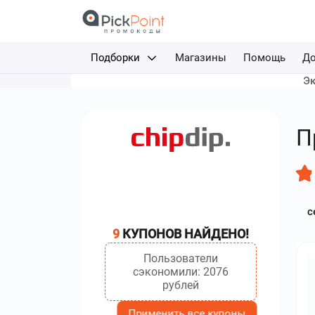
Подборки
Магазины
Помощь
До
Эк
Доставка еды
Авиабилеты
П
Путешествия
Отели
с
Фрибеты за депозит
9
КУПОНОВ НАЙДЕНО!
Каршеринг
Пользователи
сэкономили: 2076
рублей
Применить все купоны