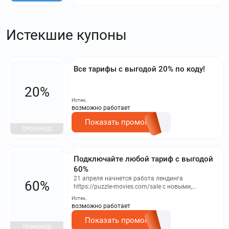
Истекшие купоны
Все тарифы с выгодой 20% по коду!
20%
Истек,
возможно работает
Показать промокод
ПРОМОКОД
Подключайте любой тариф с выгодой
60%
21 апреля начнется работа лендинга
60%
https://puzzle-movies.com/sale с новыми,
повышенными ценами. Воспользуйтесь
Истек,
промокодом, чтобы приобрести товары по
возможно работает
старым ценам только во время марафона.
Показать промокод
ПРОМОКОД