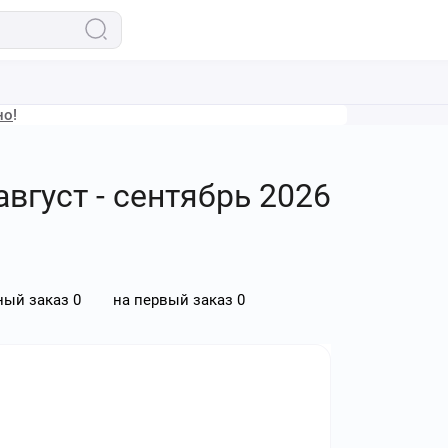
но
!
вгуст - сентябрь 2026
ный заказ
0
на первый заказ
0