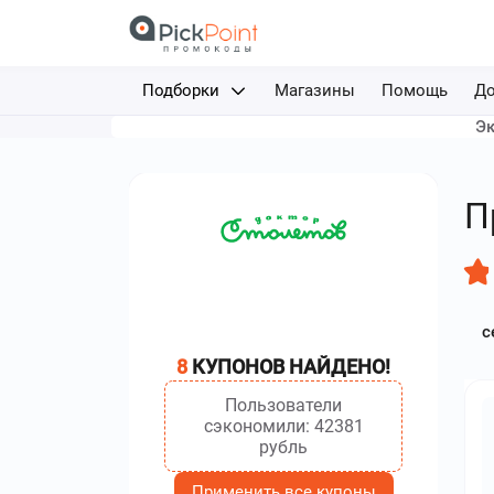
Подборки
Магазины
Помощь
До
Эк
Доставка еды
Авиабилеты
П
Путешествия
Отели
с
Фрибеты за депозит
8
КУПОНОВ НАЙДЕНО!
Каршеринг
Пользователи
сэкономили: 42381
рубль
Применить все купоны