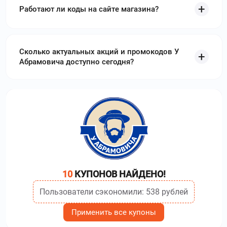
сразу
и получите скидку до 100000₽
Работают ли коды на сайте магазина?
greenmoney.ru
–
ГРИН МАНИ - сервис,
занимающийся выдачей займов, который работает с 2015
года. Используйте
промокоды ГРИН МАНИ
и получите
Сколько актуальных акций и промокодов У
скидку до 100000₽
Абрамовича доступно сегодня?
belkacredit.ru
–
Интернет-сервис Belka Credit
предлагает кредиты и займы на выгодных условиях.
Используйте
промокоды Belka Credit
и получите скидку до
4000₽
zaym.vivadengi.ru
–
Viva деньги –
федеральная компания микрофинансирования.
Используйте
промокоды Viva деньги
и получите скидку до
100000₽
10
КУПОНОВ НАЙДЕНО!
smartcash.ru
–
Умные Наличные – компания по
Пользователи сэкономили: 538 рублей
выдаче безналичных микрозаймов. Используйте
промокоды Умные Наличные
и получите скидку до 40%
Применить все купоны