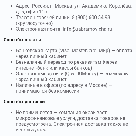
организация, оказывающая услуги займов онлайн.
Адрес: Россия, г. Москва, ул. Академика Королёва,
Используйте
промокоды Krediska
и получите скидку до
д. 5, офис 11с
50000₽
Телефон горячей линии: 8 (800) 600-54-93
(круглосуточно)
Электронная почта: info@uabramovicha.ru
denga.ru
–
Деньга – российский сервис
микрозаймов. Используйте
промокоды Деньга
и получите
Способы оплаты
скидку до 200000₽
Банковская карта (Visa, MasterCard, Мир) — оплата
через личный кабинет
495credit.ru
–
495 кредит - микрофинансовая
Безналичный перевод по реквизитам (через
компания по выдаче срочных займов. Используйте
интернет-банк или кассы банков)
промокоды 495 кредит
и получите скидку до 20000₽
Электронные деньги (Qiwi, ЮMoney) — возможны
через личный кабинет
boostra.ru
–
Бустра – онлайн-сервис,
Наличные в офисе (по адресу в Москве) —
предназначенный для получения микрокредита на всей
принимаются без комиссии
территории страны. Используйте
промокоды Бустра
и
получите скидку до 500000₽
Способы доставки
Не применяется — компания оказывает
adengi.ru
–
А-Деньги (Альфа Деньги) -
микрофинансовые услуги, доставка товаров не
микрофинансовая организация от Альфа Банка,
предусмотрена. Электронная доставка также не
предоставляющая физическим лицам денежные средства
используется.
на удобных условиях. Используйте
промокоды А-Деньги
и