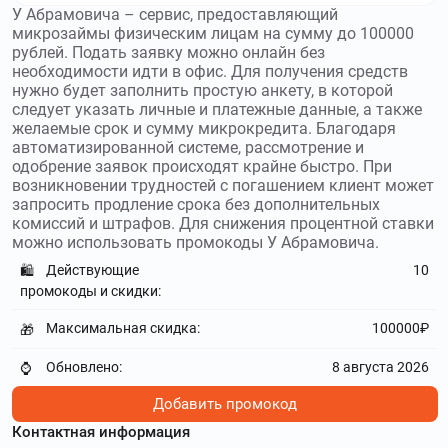
smsfinance.ru
–
Интернет-сервис СмсФинанс
У Абрамовича – сервис, предоставляющий
предлагает финансовые услуги в дистанционном формате.
микрозаймы физическим лицам на сумму до 100000
Используйте
промокоды СмсФинанс
и получите скидку до
рублей. Подать заявку можно онлайн без
30000₽
необходимости идти в офис. Для получения средств
нужно будет заполнить простую анкету, в которой
3404.ru
–
Взаимодействие – сервис займов
следует указать личные и платежные данные, а также
желаемые срок и сумму микрокредита. Благодаря
физическим и юридическим лицам под залог недвижимого
автоматизированной системе, рассмотрение и
имущества или транспортного средства. Используйте
одобрение заявок происходят крайне быстро. При
промокоды Взаимодействие
и получите скидку до
возникновении трудностей с погашением клиент может
1000000₽
запросить продление срока без дополнительных
комиссий и штрафов. Для снижения процентной ставки
tengeda.kz
–
Онлайн-сервис TengeDa предлагает
можно использовать промокоды У Абрамовича.
услуги микрокредитования для жителей Казахстана.
Действующие
10
🛍️
Используйте
промокоды TengeDa
и получите скидку до 10
промокоды и скидки:
%
Максимальная скидка:
100000₽
🎁
denginadom.ru
–
Интернет-сервис Деньги на
дом позволяет получать микрозаймы в режиме онлайн.
Обновлено:
8 августа 2026
⌚
Используйте
промокоды Деньги на дом
и получите скидку
до 100000₽
Добавить промокод
Контактная информация
krediska.ru
–
Krediska – микрофинансовая