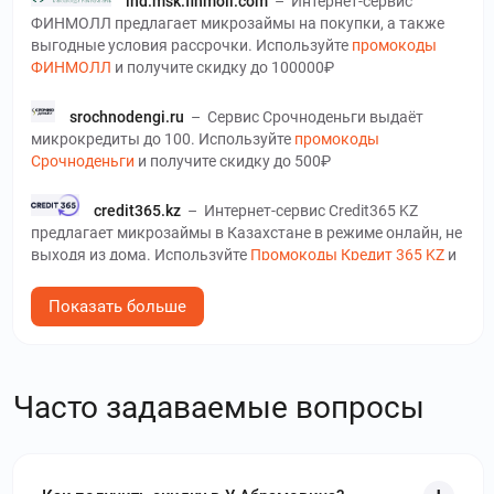
lnd.msk.finmoll.com
–
Интернет-сервис
ФИНМОЛЛ предлагает микрозаймы на покупки, а также
выгодные условия рассрочки. Используйте
промокоды
ФИНМОЛЛ
и получите скидку до 100000₽
srochnodengi.ru
–
Сервис Срочноденьги выдаёт
микрокредиты до 100. Используйте
промокоды
Срочноденьги
и получите скидку до 500₽
credit365.kz
–
Интернет-сервис Credit365 KZ
предлагает микрозаймы в Казахстане в режиме онлайн, не
выходя из дома. Используйте
Промокоды Кредит 365 KZ
и
получите скидку до 0 %
Показать больше
creditplus.kz
–
На сайте CreditPlus KZ у жителей
Казахстана есть возможность оформления кредита без
выхода из своего дома. Используйте
промокоды CreditPlus
KZ
и получите скидку до 0 %
Часто задаваемые вопросы
carmoney.ru
–
CarMoney – современный онлайн-
сервис автозаймов. Используйте
промокоды CarMoney
и
получите скидку до 2 %