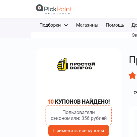
Подборки
Магазины
Помощь
До
Эк
Доставка еды
Авиабилеты
П
Путешествия
Отели
с
Фрибеты за депозит
10
КУПОНОВ НАЙДЕНО!
Каршеринг
Пользователи
сэкономили: 856 рублей
Применить все купоны