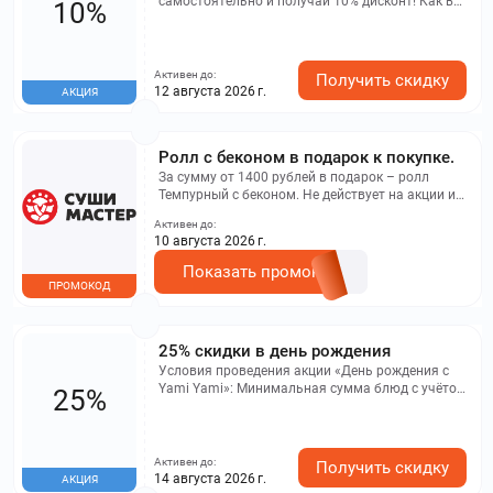
самостоятельно и получай 10% дисконт! Как всё
10%
устроено: При выборе типа заказа укажи
«Самовывоз» и выбери подходящий пункт.
Соверши оплату через сайт или мобильное
приложение. Подробности доставки появятся в
Активен до:
Получить скидку
информационном окне после оформления.
12 августа 2026 г.
АКЦИЯ
Ожидай уведомления о готовности заказа. В
течение 24 часов после получения заказа на
твой бонусный счет поступят баллы.
Ролл с беконом в подарок к покупке.
За сумму от 1400 рублей в подарок – ролл
Темпурный с беконом. Не действует на акции и
не совместимо с бонусными баллами.
Активен до:
10 августа 2026 г.
Показать промокод
ПРОМОКОД
25% скидки в день рождения
Условия проведения акции «День рождения с
Yami Yami»: Минимальная сумма блюд с учётом
25%
выгоды и без учёта доставки – от 2000 ₽.
Преимущество действует только на отложенный
заказ при условии, что дата доставки совпадает
с днём рождения. При оформлении заказа на
Активен до:
Получить скидку
сайте в комментарии нужно указать фразу
14 августа 2026 г.
АКЦИЯ