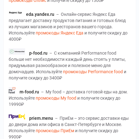
промокоды Оллис
и получите скидку до 1300₽
eda.yandex.ru
–
Онлайн-сервис Яндекс Еда
предлагает доставку продуктов питания и готовых блюд
из лучших магазинов и ресторанов вашего города.
Используйте
промокоды Яндекс Еда
и получите скидку до
4000₽
p-food.ru
–
С компанией Performance food
больше нет необходимости каждый день стоять у плиты,
придумывая разнообразное и полезное меню для
домочадцев. Используйте
промокоды Performance food
и
получите скидку до 3400₽
m-food.ru
–
My food – доставка готовой еды на дом.
Используйте
промокоды My food
и получите скидку до
19990₽
priem.menu
–
ПриЕм – это сервис доставки еды
до двери дома или офиса в Санкт-Петербурге и Москве.
Используйте
промокоды ПриЕм
и получите скидку до
9900₽