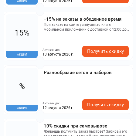
12 августа 2026 г.
АКЦИЯ
−15% на заказы в обеденное время
При заказе на сайте yamiyami.ru или в
мобильном приложении с доставкой с 12:00 до
15%
16:00 в будние дни ждет дисконт 15%. Чтобы
воспользоваться предложением, сумма блюд
должна быть не менее 900 ₽ (без учета
стоимости доставки), за исключением категории
Активен до:
Получить скидку
Yami Case и заказов, оформленных вне
13 августа 2026 г.
АКЦИЯ
указанного времени. В выходные и праздничные
дни скидка не действует, бонусные баллы за
такие заказы не начисляются.
Разнообразие сетов и наборов
%
Активен до:
Получить скидку
12 августа 2026 г.
АКЦИЯ
10% скидки при самовывозе
Желаешь получить заказ быстрее? Забирай его