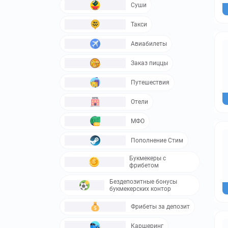
Суши
Такси
Авиабилеты
Заказ пиццы
Путешествия
Отели
МФО
Пополнение Стим
Букмекеры с
фрибетом
Бездепозитные бонусы
букмекерских контор
Фрибеты за депозит
Каршеринг