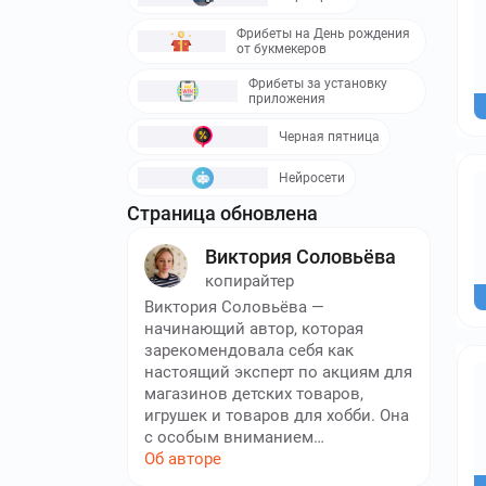
Фрибеты на День рождения
от букмекеров
Фрибеты за установку
приложения
Черная пятница
Нейросети
Страница обновлена
Виктория Соловьёва
копирайтер
Виктория Соловьёва —
начинающий автор, которая
зарекомендовала себя как
настоящий эксперт по акциям для
магазинов детских товаров,
игрушек и товаров для хобби. Она
с особым вниманием
отслеживает все акции и скидки,
Об авторе
чтобы делиться с читателями