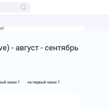
но
!
e) - август - сентябрь
ный заказ
1
на первый заказ
1