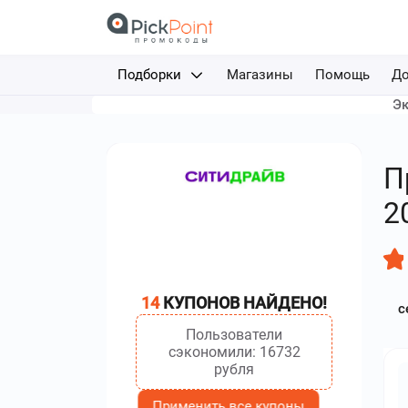
Подборки
Магазины
Помощь
До
Эк
Доставка еды
Авиабилеты
П
Путешествия
2
Отели
Фрибеты за депозит
14
КУПОНОВ НАЙДЕНО!
с
Каршеринг
Пользователи
сэкономили: 16732
рубля
Применить все купоны