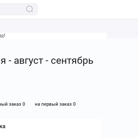
но
!
- август - сентябрь
ный заказ
0
на первый заказ
0
ка