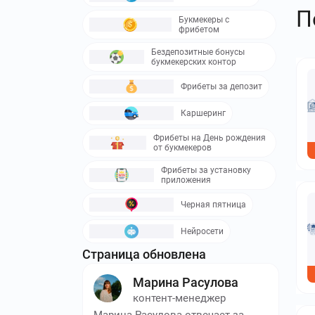
П
Букмекеры с
фрибетом
Бездепозитные бонусы
букмекерских контор
Фрибеты за депозит
Каршеринг
Фрибеты на День рождения
от букмекеров
Фрибеты за установку
приложения
Черная пятница
Нейросети
Страница обновлена
Марина Расулова
контент-менеджер
Марина Расулова отвечает за