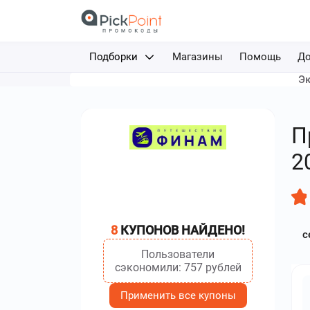
Подборки
Магазины
Помощь
До
Эк
Доставка еды
Авиабилеты
П
Путешествия
2
Отели
Фрибеты за депозит
8
КУПОНОВ НАЙДЕНО!
с
Каршеринг
Пользователи
сэкономили: 757 рублей
Применить все купоны