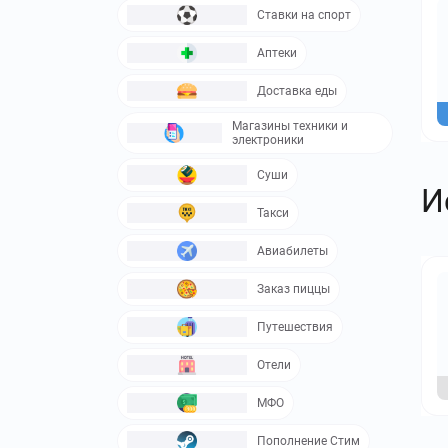
Ставки на спорт
Аптеки
Доставка еды
Магазины техники и
электроники
Суши
И
Такси
Авиабилеты
Заказ пиццы
Путешествия
Отели
МФО
Пополнение Стим