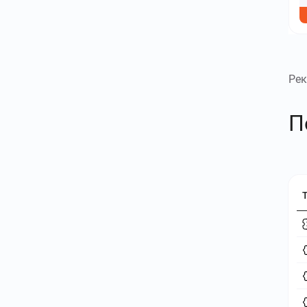
экономии и эксклюзивных
промокодах.
Рек
П