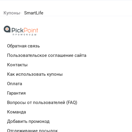
найти идеальный букет или уникальное украшение по
елей экономят с нами!
лучшей цене. Екатерина уверена, что каждый
праздник должен быть особенным, а подарки —
Купоны
SmartLife
доступными, поэтому она делает всё возможное,
дополнительный кешбек в бесплатном расширении
чтобы вы всегда были в курсе самых свежих и
выгодных акций.
Обратная связь
Подробнее
Пользовательское соглашение сайта
Контакты
Как использовать купоны
Оплата
Гарантия
Вопросы от пользователей (FAQ)
Команда
Добавить промокод
Отслеживание посылок