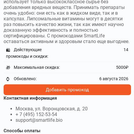
предоставляет профессиональную психологическую
использует только высококлассное сырье без
добавления вредных веществ. Принимать препараты
помощь онлайн. Используйте
промокоды Ясно
и получите
очень удобно: они есть как в жидком виде, так и в
скидку до 3150₽
капсулах. Липсомальные витамины могут в десятки
раз повысить качество жизни, так как имеют научно
revyline.ru
–
Revyline бренд
доказанную эффективность и полностью
профессиональных средств гигиены полости рта, который
сертифицированы. С промокодами SmartLife
делает стоматологический уход клинически эффективным
оставаться активным и здоровым стало еще выгоднее.
и при этом домашним по удобству. Используйте
Действующие
14
🛍️
промокоды Revyline
и получите скидку до 3989₽
промокоды и скидки:
maxmassage.ru
–
MaxMassage – российская
Максимальная скидка:
5000₽
🎁
компания, специализирующаяся на продаже
профессиональных массажеров и оборудования для
Обновлено:
6 августа 2026
⌚
массажа. Используйте
промокоды MaxMassage
и получите
скидку до 63 %
Добавить промокод
Контактная информация
health.genotek.ru
–
Генотек Здоровье
– российский онлайн-сервис, работающей в сфере
Москва, ул. Воронцовская, д. 20
генетических исследований с 2010 года. Используйте
+ 7 (495) 152-53-54
промокоды Генотек Здоровье
и получите скидку до 1456₽
support@smartlife.bio
Способы оплаты