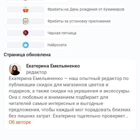
Фрибеты на День рождения от букмекеров
Фрибеты за установку приложения
Черная пятница
Нейросети
Страница обновлена
Екатерина Емельяненко
редактор
Екатерина Емельяненко — наш опытный редактор по
публикации скидок для магазинов цветов и
подарков, а также скидки на украшения и аксессуары.
Она с любовью и вниманием подбирает для
читателей самые интересные и выгодные
предложения, чтобы каждый мог порадовать близких
без лишних затрат. Екатерина тщательно проверяет
все доступные акции, следит за сезонными
Об авторе
распродажами, праздничными предложениями и
эксклюзивными купонами, чтобы вы всегда могли