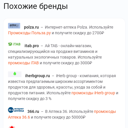
Похожие бренды
polza.ru
–
Интернет-аптека Polza. Используйте
Промокоды Польза.ру
и получите скидку до 2700₽
itab.pro
–
Ай ТАБ - онлайн-магазин,
специализирующийся на продаже витаминов и
натуральных экологичных товаров. Используйте
промокоды iTAB
и получите скидку до 3000₽
iherbgroup.ru
–
iHerb group - компания, которая
известна предлагаемым широким ассортиментом
продуктов для здоровья, красоты, ухода за собой и
продуктов питания. Используйте
промокоды iHerb group
и
получите скидку до 3 %
366.ru
–
В Аптека 36. Используйте
промокоды
Аптека 36.6
и получите скидку до 50000₽