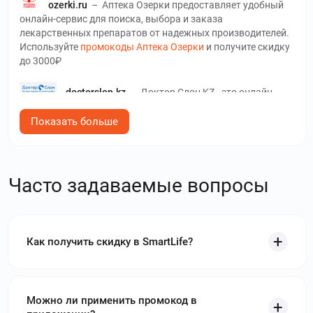
ozerki.ru
–
Аптека Озерки предоставляет удобный
онлайн-сервис для поиска, выбора и заказа
лекарственных препаратов от надежных производителей.
Используйте
промокоды Аптека Озерки
и получите скидку
до 3000₽
doctorslon.kz
–
Доктор Слон KZ - это онлайн-
магазин товаров для гигиены и ухода за полостью рта.
Используйте
промокоды Доктор Слон KZ
и получите
Показать больше
скидку до 10 %
gorzdrav.org
–
Горздрав - это сеть аптек,
Часто задаваемые вопросы
которая предлагает широкий ассортимент лекарственных
средств, витаминов, биологически активных добавок и
других товаров для здоровья. Используйте
промокоды
Горздрав
и получите скидку до 99 %
Как получить скидку в SmartLife?
happylook.ru
–
Счастливый взгляд - это
салоны оптики и онлайн-магазин, который реализует
оправы, контактные линзы, очки, и другие аксессуары.
Используйте
промокоды Счастливый взгляд
и получите
Можно ли применить промокод в
скидку до 2490₽