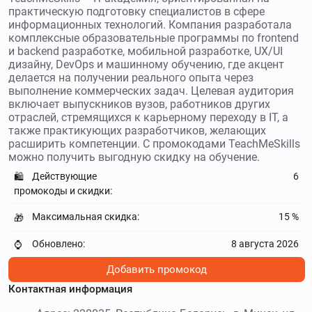
практическую подготовку специалистов в сфере
Используйте
промокоды Яндекс Практикум
и получите
информационных технологий. Компания разработала
скидку до 100 %
комплексные образовательные программы по frontend
и backend разработке, мобильной разработке, UX/UI
online.algoritmika.org
–
Школа
дизайну, DevOps и машинному обучению, где акцент
программирования Алгоритмика предлагает большой
делается на получении реального опыта через
выбор курсов для детей любого возраста. Используйте
выполнение коммерческих задач. Целевая аудитория
промокоды Алгоритмика
и получите скидку до 40 %
включает выпускников вузов, работников других
отраслей, стремящихся к карьерному переходу в IT, а
также практикующих разработчиков, желающих
coddyschool.com
–
Школа программирования
расширить компетенции. С промокодами TeachMeSkills
CODDY school приглашает всех желающих обучить своего
можно получить выгодную скидку на обучение.
ребенка столь сложной но востребованной профессии.
Используйте
промокоды CODDY school
и получите скидку
Действующие
6
🛍️
до 1099₽
промокоды и скидки:
Максимальная скидка:
15 %
🎁
nadpo.ru
–
НАДПО предлагает
дистанционное обучение по направлениям психологии,
Обновлено:
8 августа 2026
⌚
педагогики, физической культуре, экономике и т.
Используйте
промокоды НАДПО
и получите скидку до
Добавить промокод
30000₽
Контактная информация
vsesdal.com
–
Российская компания Все сдал