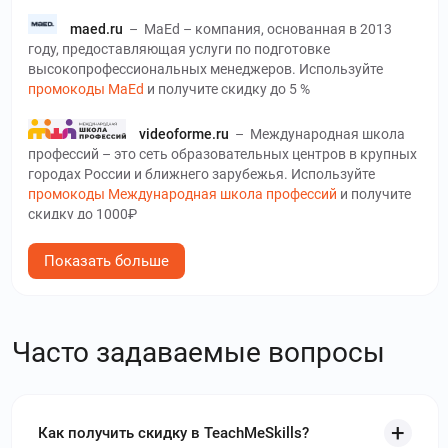
maed.ru
–
MaEd – компания, основанная в 2013
году, предоставляющая услуги по подготовке
высокопрофессиональных менеджеров. Используйте
промокоды MaEd
и получите скидку до 5 %
videoforme.ru
–
Международная школа
профессий – это сеть образовательных центров в крупных
городах России и ближнего зарубежья. Используйте
промокоды Международная школа профессий
и получите
скидку до 1000₽
talentsy.ru
–
Talentsy – это онлайн-
Показать больше
университет современных профессий. Используйте
промокоды Talentsy
и получите скидку до 40 %
Часто задаваемые вопросы
fashionfactoryschool.com
–
Онлайн-школа
Fashion Factory School предлагает большой выбор курсов,
посвященных работе в модной индустрии. Используйте
промокоды Fashion Factory School
и получите скидку до
10000₽
Как получить скидку в TeachMeSkills?