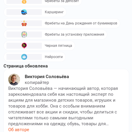
Фрибеты за депозит
технологий. Используйте
промокоды Компьютерная
Академия TOP
и получите скидку до 80 %
Каршеринг
Фрибеты на День рождения от букмекеров
myalfaschool.ru
–
Онлайн платформа Альфа
школа предлагает услуги репетиторов по школьным
Фрибеты за установку приложения
программам с 1 по 11 классы. Используйте
промокоды
Альфа школа
и получите скидку до 800₽
Черная пятница
kata.academy
–
KATA Programming Academy – это
Нейросети
академия, где каждый человек в сжатые сроки сможет
Страница обновлена
получить высокооплачиваемую и востребованную
профессию, которая позволит быстро изменить свою
Виктория Соловьёва
жизнь к лучшему. Используйте
промокоды KATA
копирайтер
Programming Academy
и получите скидку до 110 %
Виктория Соловьёва — начинающий автор, которая
зарекомендовала себя как настоящий эксперт по
study.logomachine.ru
–
Логомашина –
акциям для магазинов детских товаров, игрушек и
это платформа для обучения творческим профессиям с
товаров для хобби. Она с особым вниманием
нуля. Используйте
промокоды Логомашина
и получите
отслеживает все акции и скидки, чтобы делиться с
скидку до 45 %
читателями только самыми выгодными
предложениями на одежду, обувь, товары для
uom.education
–
УОМ предлагает
новорождённых и развивающие игры. Виктория —
Об авторе