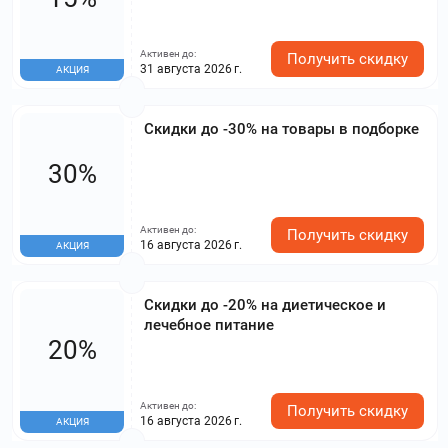
Private Label Awards 2025, а витамины «Будь
Здоров! Liposomal vitamins» завоевали второе
место в своей категории. На этой странице
Активен до:
собраны все товары частных торговых марок
Получить скидку
31 августа 2026 г.
АКЦИЯ
по привлекательным ценам
Скидки до -30% на товары в подборке
30%
Активен до:
Получить скидку
16 августа 2026 г.
АКЦИЯ
Скидки до -20% на диетическое и
лечебное питание
20%
Активен до:
Получить скидку
16 августа 2026 г.
АКЦИЯ