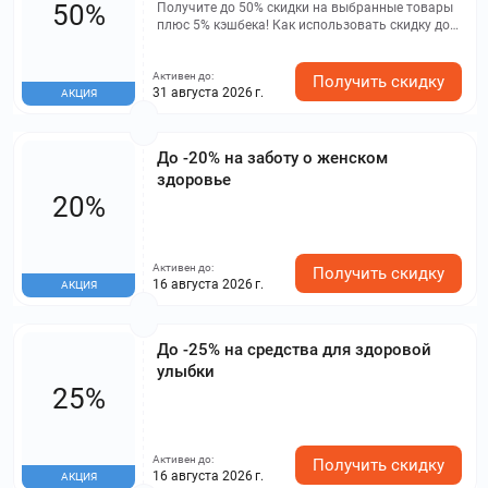
50%
Получите до 50% скидки на выбранные товары
плюс 5% кэшбека! Как использовать скидку до
50%: 1. Добавьте товары с этой страницы в
корзину 2. Выберите аптеку «Здравсити» 3.
Активен до:
Выберите способ получения: «Сейчас» или
Получить скидку
31 августа 2026 г.
АКЦИЯ
«Через час» Если скидка не применяется,
убедитесь, что выбран способ получения
заказа: скидка и баллы не действуют на заказы
«забрать завтра» (со склада).
До -20% на заботу о женском
здоровье
20%
Активен до:
Получить скидку
16 августа 2026 г.
АКЦИЯ
До -25% на средства для здоровой
улыбки
25%
Активен до:
Получить скидку
16 августа 2026 г.
АКЦИЯ