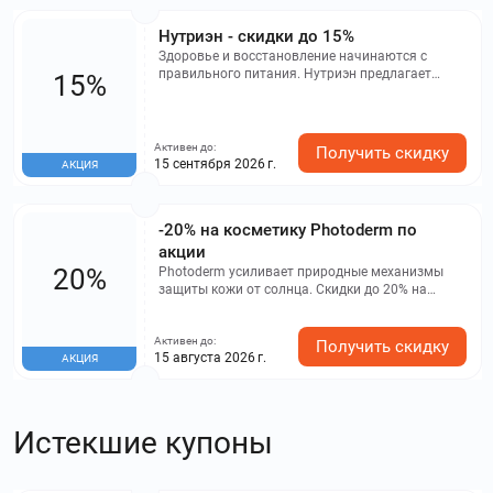
Нутриэн - скидки до 15%
Здоровье и восстановление начинаются с
правильного питания. Нутриэн предлагает
15%
специализированные продукты, разработанные
для поддержания организма и удовлетворения
специальных пищевых потребностей. Вы
получаете скидку до -15% на товары, а также в
Активен до:
Получить скидку
подарок консультацию врача-невролога,
15 сентября 2026 г.
АКЦИЯ
онколога или диетолога за покупку. У вас есть
вопросы? Вы можете получить консультацию
специалиста через чат для подбора
-20% на косметику Photoderm по
оптимального варианта.
акции
20%
Photoderm усиливает природные механизмы
защиты кожи от солнца. Скидки до 20% на
выбранные товары
Активен до:
Получить скидку
15 августа 2026 г.
АКЦИЯ
Истекшие купоны