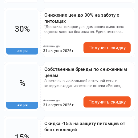
Снижение цен до 30% на заботу о
питомцах
30%
"Доставка товаров для домашних животных
осуществляется без оплаты. Единственное
условие – в заказе должны находиться только
товары из категории Ветаптека. Скидка до 30% и
Активен до:
предложение Кешбэк до 30% баллами
Получить скидку
31 августа 2026 г.
АКЦИЯ
распространяются на различные товарные
группы. Сочетание акций невозможно. Данная
акция доступна не во всех регионах
Собственные бренды по сниженным
ценам
%
Знаете ли вы о большой аптечной сети, в
которую входят известные аптеки «Ригла»,
"Здравсити" и "Будь здоров"? В этой сплоченной
сети представлены не только аптеки, но и
Активен до:
популярные бренды косметики и витаминов.
Получить скидку
31 августа 2026 г.
АКЦИЯ
Всего выпускается свыше 700 наименований
под 20 различными марками. Применяются
только высококачественные составы и
осуществляется строгий контроль за качеством
Скидка -15% на защиту питомцев от
продукции. Необходимо отметить, что недавно
блох и клещей
бренды были отмечены наградами: MeDiva
15%
признана лучшим аптечным брендом на премии