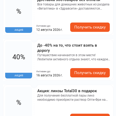
Все товары для домашних животных из раздела
«Ветаптека» в «Здравсити» доставляются
%
бесплатно.
Активен до:
Получить скидку
12 августа 2026 г.
АКЦИЯ
До -40% на то, что стоит взять в
дорогу
40%
Путешествие начинается в этом месте!
Любители активного отдыха знают, что каждое
путешествие требует наличия аптечки и
защитных средств для кожи. Найдите
Активен до:
необходимые товары здесь – и вперед, к новым
Получить скидку
16 августа 2026 г.
АКЦИЯ
приключениям!
Акция: линзы Total30 в подарок
Для получения бесплатной пары линз
необходимо приобрести раствор Опти-Фри на
%
Здравсити с 1 июля по 15 августа 2026 года и
зарегистрировать чек на сайте
https://www.moiglaza.ru/t30sample/ до