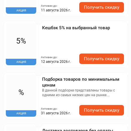
Активен до:
Получить скидку
11 августа 2026 г.
АКЦИЯ
Кешбэк 5% на выбранный товар
5%
Активен до:
Получить скидку
12 августа 2026 г.
АКЦИЯ
Подборка товаров по минимальным
ценам
%
В данной подборке представлены товары с
одними из самых низких цен на рынке.
Информация основана на аналитике,
проведенной компанией "Здравсити". Не
Активен до:
упустите возможность сделать заказ, так как
Получить скидку
31 августа 2026 г.
АКЦИЯ
количество товаров ограничено. Данное
предложение действительно для жителей
Москвы и Московской области.
Доставка зоотоваров без оплаты