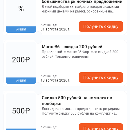
большинства рыночных предложений
%
В этой подборке вы найдете товары с самыми
низкими ценами на рынке, основанные на
анализе данных Здравсити. Успейте сделать
заказ, так как количество товаров ограничено.
Активен до:
Предложение действительно для жителей
Получить скидку
31 августа 2026 г.
АКЦИЯ
Москвы и Московской области.
МагнеB6 - скидка 200 рублей
Приобретайте Магне B6 Форте со скидкой 200
рублей. Товары ограничены.
200₽
Активен до:
Получить скидку
13 августа 2026 г.
АКЦИЯ
Скидка 500 рублей на комплект в
подборке
500₽
Лонгидаза помогает предотвратить рецидивы.
Получите скидку 500 рублей на комплект из
подборки.
Активен до:
Получить скидку