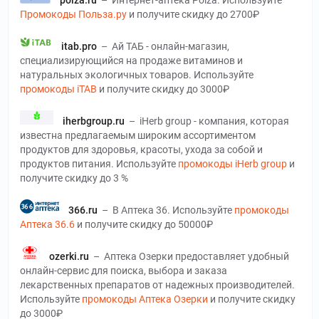
polza.ru
–
Интернет-аптека Polza. Используйте
Промокоды Польза.ру
и получите скидку до 2700₽
itab.pro
–
Ай ТАБ - онлайн-магазин,
специализирующийся на продаже витаминов и
натуральных экологичных товаров. Используйте
промокоды iTAB
и получите скидку до 3000₽
iherbgroup.ru
–
iHerb group - компания, которая
известна предлагаемым широким ассортиментом
продуктов для здоровья, красоты, ухода за собой и
продуктов питания. Используйте
промокоды iHerb group
и
получите скидку до 3 %
366.ru
–
В Аптека 36. Используйте
промокоды
Аптека 36.6
и получите скидку до 50000₽
ozerki.ru
–
Аптека Озерки предоставляет удобный
онлайн-сервис для поиска, выбора и заказа
лекарственных препаратов от надежных производителей.
Используйте
промокоды Аптека Озерки
и получите скидку
до 3000₽