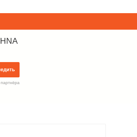
 HNA
ледить
 партнёра