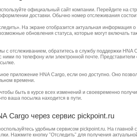
используйте официальный сайт компании. Перейдите на ст
оформлении доставки. Обычно номер отслеживания состоит
следить». На экране отобразится актуальная информация 
возможные обновления статуса, которые могут включать так
мы с отслеживанием, обратитесь в службу поддержки HNA 
 с ними по телефону или электронной почте. Представител
сылке.
ное приложение HNA Cargo, если оно доступно. Оно позволя
альном времени.
 чтобы быть в курсе всех изменений и своевременно получ
 что ваша посылка находится в пути.
 Cargo через сервис pickpoint.ru
спользуйтесь удобным сервисом pickpoint.ru. На главной 
ылки. Нажмите кнопку "Отследить" для получения актуаль