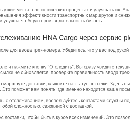
узкие места в логистических процессах и улучшать их. Ан
вышения эффективности транспортных маршрутов и снижен
и улучшает общую производительность бизнеса.
слеживанию HNA Cargo через сервис pic
 поле для ввода трек-номера. Убедитесь, что у вас под рук
ле и нажмите кнопку "Отследить". Вы сразу увидите текущ
ылке не обновляется, проверьте правильность ввода трек-
маршруте доставки, кликните на статус посылки. Здесь в
 Это поможет вам понять, где именно находится ваша посыл
мы с отслеживанием, воспользуйтесь контактами службы по
любой сложностью, связанной с доставкой.
с доставки, чтобы быть в курсе всех изменений. Это позв