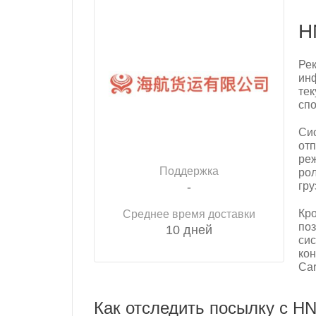
H
Рек
инф
тек
спо
Си
отп
реж
Поддержка
рол
-
гру
Кро
Среднее время доставки
поз
10 дней
сис
кон
Car
Как отследить посылку с H