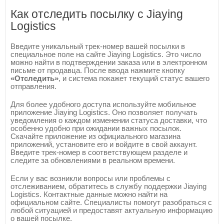
Как отследить посылку с Jiaying
Logistics
Введите уникальный трек-номер вашей посылки в
специальное поле на сайте Jiaying Logistics. Это число
можно найти в подтверждении заказа или в электронном
письме от продавца. После ввода нажмите кнопку
«Отследить»
, и система покажет текущий статус вашего
отправления.
Для более удобного доступа используйте мобильное
приложение Jiaying Logistics. Оно позволяет получать
уведомления о каждом изменении статуса доставки, что
особенно удобно при ожидании важных посылок.
Скачайте приложение из официального магазина
приложений, установите его и войдите в свой аккаунт.
Введите трек-номер в соответствующем разделе и
следите за обновлениями в реальном времени.
Если у вас возникли вопросы или проблемы с
отслеживанием, обратитесь в службу поддержки Jiaying
Logistics. Контактные данные можно найти на
официальном сайте. Специалисты помогут разобраться с
любой ситуацией и предоставят актуальную информацию
о вашей посылке.