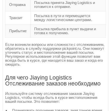
Посылка принята Jiaying Logistics и
Отправка
готовится к отправке.
Посылка в пути и перемещается
Транзит
между логистическими центрами.
Посылка прибыла в пункт выдачи и
Прибытие
готова к получению.
Если возникли вопросы или сложности с отслеживанием,
обратитесь в службу поддержки pickpoint.ru. Они помогут
уточнить статус и местоположение вашей посылки.
Регулярное использование этой функции позволит вам
всегда быть в курсе, где находится ваш заказ и когда его
ожидать.
Для чего Jiaying Logistics
Отслеживание заказов необходимо
Используйте систему отслеживания заказов Jiaying
Logistics, чтобы всегда быть в курсе местоположения
вашей посылки. Это позволяет:
Планировать получение товаров, зная точное время