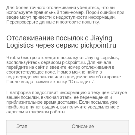
Для более точного отслеживания убедитесь, что вы
используете правильный трек-номер. Порой ошибки при
вводе могут привести к недоступности информации.
Перепроверьте данные и повторите попытку.
Отслеживание посылок с Jiaying
Logistics через сервис pickpoint.ru
Чтобы быстро отследить посылку от Jiaying Logistics,
воспользуйтесь сервисом pickpoint.ru. Для начала
перейдите на сайт и введите номер отслеживания в
соответствующее поле. Номер можно найти в
подтверждении заказа или в уведомлении об отправке.
После ввода нажмите кнопку "Отследить".
Платформа предоставит информацию о текущем статусе
вашей посылки, включая этапы её перемещения и
приблизительное время доставки. Если посылка уже
прибыла в пункт выдачи, вы получите уведомление с
адресом и графиком работы.
Этап
Описание