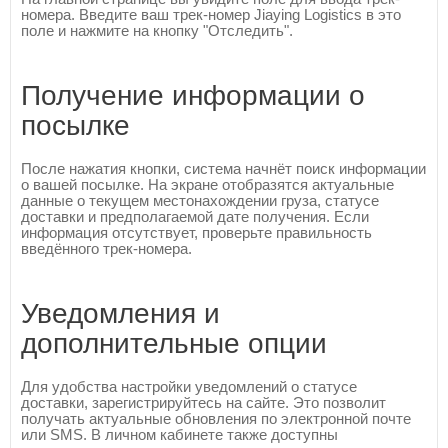
номера. Введите ваш трек-номер Jiaying Logistics в это
поле и нажмите на кнопку "Отследить".
Получение информации о
посылке
После нажатия кнопки, система начнёт поиск информации
о вашей посылке. На экране отобразятся актуальные
данные о текущем местонахождении груза, статусе
доставки и предполагаемой дате получения. Если
информация отсутствует, проверьте правильность
введённого трек-номера.
Уведомления и
дополнительные опции
Для удобства настройки уведомлений о статусе
доставки, зарегистрируйтесь на сайте. Это позволит
получать актуальные обновления по электронной почте
или SMS. В личном кабинете также доступны