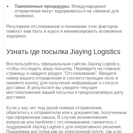
Таможенные процедуры:
Международные
отправления могут задерживаться на таможне для
проверки.
Регулярное отслеживание и понимание этих факторов
помогут вам быть в курсе и минимизировать возможные
задержки.
Узнать где посылка Jiaying Logistics
Воспользуйтесь официальным сайтом Jiaying Logistics,
чтобы отследить вашу посылку. Перейдите на главную
страницу и найдите раздел "Отслеживание". Введите
номер вашего отправления в соответствующее поле и
нажмите кнопку для получения информации о статусе
доставки. В результате вы увидите текущее
местоположение вашей посылки и предполагаемую дату
доставки.
Если у вас нет под рукой номера отправления,
обратитесь к отправителю или к документам, полученным
при оформлении заказа. В случае возникновения
вопросов или проблем с отслеживанием, свяжитесь с
поддержкой Jiaying Logistics для оперативного решения.
Поддержка доступна как по электронной почте, так и по