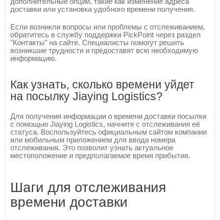
дополнительные опции, такие как изменение адреса
доставки или установка удобного времени получения.
Если возникли вопросы или проблемы с отслеживанием,
обратитесь в службу поддержки PickPoint через раздел
"Контакты" на сайте. Специалисты помогут решить
возникшие трудности и предоставят всю необходимую
информацию.
Как узнать, сколько времени уйдет
на посылку Jiaying Logistics?
Для получения информации о времени доставки посылки
с помощью Jiaying Logistics, начните с отслеживания её
статуса. Воспользуйтесь официальным сайтом компании
или мобильным приложением для ввода номера
отслеживания. Это позволит узнать актуальное
местоположение и предполагаемое время прибытия.
Шаги для отслеживания
времени доставки