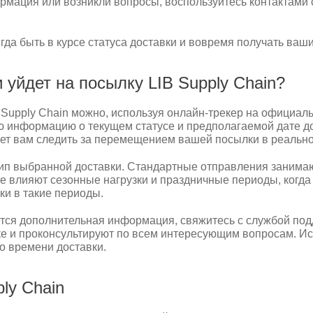
рмация или возникли вопросы, воспользуйтесь контактами 
да быть в курсе статуса доставки и вовремя получать ваши
 уйдет на посылку LIB Supply Chain?
B Supply Chain можно, используя онлайн-трекер на официал
ю информацию о текущем статусе и предполагаемой дате д
яет вам следить за перемещением вашей посылки в реальн
тип выбранной доставки. Стандартные отправления занима
кже влияют сезонные нагрузки и праздничные периоды, когд
и в такие периоды.
ется дополнительная информация, свяжитесь с службой под
ке и проконсультируют по всем интересующим вопросам. Ис
о времени доставки.
ly Chain