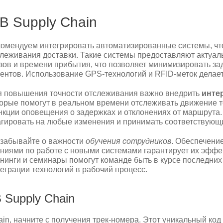
IB Supply Chain
омендуем интегрировать автоматизированные системы, чт
леживания доставки. Такие системы предоставляют акту
зов и времени прибытия, что позволяет минимизировать з
ентов. Использование GPS-технологий и RFID-меток делае
я повышения точности отслеживания важно внедрить
инте
орые помогут в реальном времени отслеживать движение т
кции оповещения о задержках и отклонениях от маршрута.
гировать на любые изменения и принимать соответствующ
 забывайте о важности
обучения сотрудников
. Обеспечени
ниями по работе с новыми системами гарантирует их эффе
нинги и семинары помогут команде быть в курсе последни
еграции технологий в рабочий процесс.
 Supply Chain
ain, начните с получения трек-номера. Этот уникальный ко