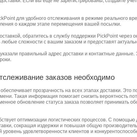
доставки. Если вы еще не зарегистрированы, создайте уче
Point для удобного отслеживания в режиме реального вре
мления о каждом этапе перемещения вашей посылки.
ставкой, обратитесь в службу поддержки PickPoint через он
 любые сложности с вашим заказом и предоставят актуал
 указали правильный адрес доставки и контактные данные. 
роки.
Отслеживание заказов необходимо
обеспечивает прозрачность на всех этапах доставки. Это по
емени. Такая информация помогает снизить вероятность по
менное обновление статуса заказа позволяет принимать о
ствует оптимизации логистических процессов. С помощью 
тавки, сокращая издержки и повышая общую производительн
 уровень удовлетворенности клиентов и конкурентоспособн