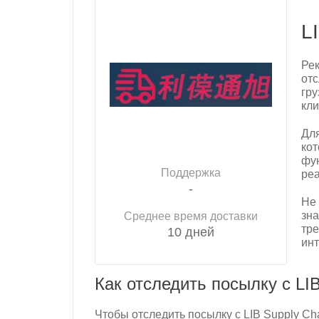
L
Рек
отс
гру
кли
Дл
кот
фун
Поддержка
реа
-
Не
зна
Среднее время доставки
тре
10 дней
инт
Как отследить посылку с LIB
Чтобы отследить посылку с LIB Supply Ch