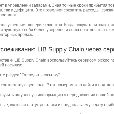
ает в управлении запасами. Зная точные сроки прибытия то
в, так и дефицита. Это позволяет сократить расходы, связа
поставок.
ов укрепляет доверие клиентов. Когда покупатели знают, ч
и чувствуют себя более уверенно и лояльно относятся к к
овторных продаж.
слеживанию LIB Supply Chain через серви
ставки LIB Supply Chain воспользуйтесь сервисом pickpoin
ей посылки:
те раздел "Отследить посылку".
соответствующее поле. Этот номер можно найти в подтверж
получить актуальную информацию о передвижении вашей п
ные, включая статус доставки и предполагаемую дату приб