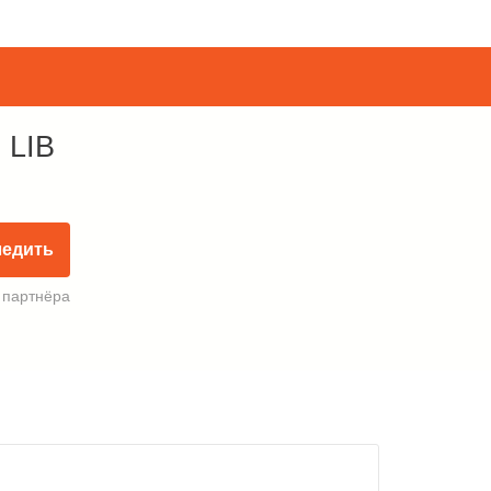
 LIB
ледить
 партнёра