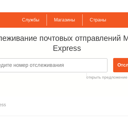
Службы
Магазины
Страны
леживание почтовых отправлений 
Express
Отс
открыть предложение
ess