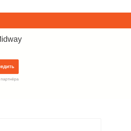
Midway
ледить
 партнёра