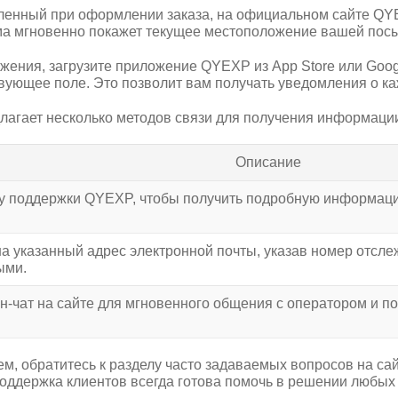
ленный при оформлении заказа, на официальном сайте QYE
ма мгновенно покажет текущее местоположение вашей посыл
ения, загрузите приложение QYEXP из App Store или Googl
вующее поле. Это позволит вам получать уведомления о к
агает несколько методов связи для получения информации
Описание
бу поддержки QYEXP, чтобы получить подробную информац
а указанный адрес электронной почты, указав номер отслеж
ыми.
н-чат на сайте для мгновенного общения с оператором и 
ем, обратитесь к разделу часто задаваемых вопросов на с
ддержка клиентов всегда готова помочь в решении любых 