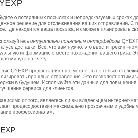
YEXP
удьте о потерянных посылках и непредсказуемых сроках д
ежное решение для отслеживания ваших отправлений. С п
се, где находится ваша посылка, и сможете планировать с
спользуйтесь
интуитивно понятным интерфейсом
QYEXP,
татусе доставки. Все, что вам нужно, это ввести трекинг-ном
уальную информацию о месте нахождения вашего груза. Эт
дая минута на счету.
вис QYEXP предоставляет возможность не только отслежив
лизировать прошлые отправления. Это позволяет оптимизи
ержки в будущем. Используйте эти данные для повышения
лучшения сервиса для клиентов.
ависимо от того, являетесь ли вы владельцем интернет-м
лает процесс доставки максимально прозрачным и удобным.
вание профессионалам.
YEXP