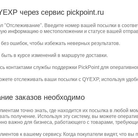
XP через сервис pickpoint.ru
здел "Отслеживание". Введите номер вашей посылки в соотв
ную информацию о местоположении и статусе вашей отправ
 без ошибок, чтобы избежать неверных результатов.
 быть в курсе изменений в маршруте доставки.
сь контактами службы поддержки PickPoint для оперативно
ожете отслеживать ваши посылки с QYEXP, используя удобны
ние заказов необходимо
иентам точно знать, где находится их посылка в любой мо
вать получение. Используя эту систему, вы можете операт
енно важно для бизнеса, работающего с товарами, требующи
иентов к вашему сервису. Когда покупатели видят, что в