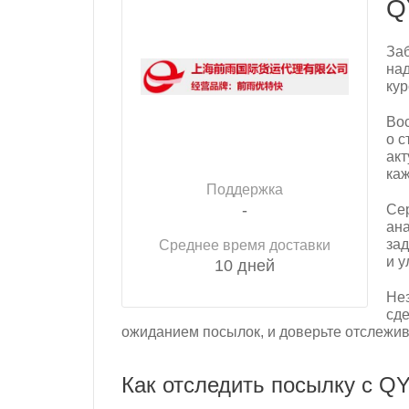
Q
Заб
над
кур
Во
о с
акт
каж
Поддержка
-
Сер
ана
зад
Среднее время доставки
и у
10 дней
Нез
сде
ожиданием посылок, и доверьте отслежи
Как отследить посылку с Q