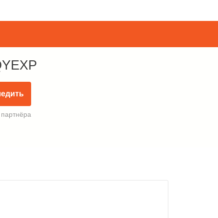
 QYEXP
ледить
 партнёра