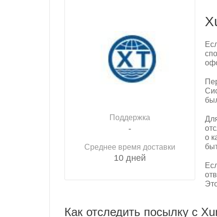
Xu
Есл
спо
офо
Пер
Си
был
Поддержка
Для
-
отс
о к
быт
Среднее время доставки
10 дней
Есл
отв
Это
Как отследить посылку с Xun 