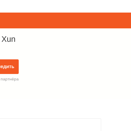
 Xun
ледить
 партнёра