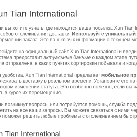
n Tian International
и вы хотите узнать, где находится ваша посылка, Xun Tian I
собов отслеживания доставки.
Используйте уникальный 
рмлении заказа. Это ваш ключ к информации о текущем ме
ейдите на официальный сайт Xun Tian International и введ
стема предоставит
актуальные данные
о каждом этапе пут
а отправлена, в каких пунктах сортировки побывала и когд
 удобства, Xun Tian International предлагает
мобильное пр
леживать доставку в реальном времени. Установите его на
аждом изменении статуса. Это особенно полезно, если вы ч
ь в курсе их перемещения.
и возникнут вопросы или потребуется помощь, служба подде
етить на все ваши запросы. Вы можете связаться с ними ч
 поможет решить любые проблемы с отслеживанием быстро
Tian International