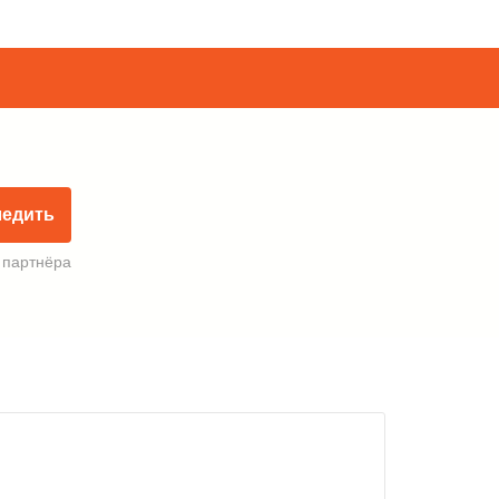
ледить
 партнёра