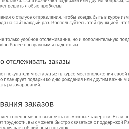
оставки. Если возникают задержки или другие вопросы, сай
жет решить любые проблемы.
ния о статусе отправления, чтобы всегда быть в курсе изме
одя на сайт каждый раз. Воспользуйтесь этой функцией, чт
т не только удобное отслеживание, но и дополнительную под
andao более прозрачным и надежным.
о отслеживать заказы
ет покупателям оставаться в курсе местоположения своей 
кто планирует подарки ко дню рождения или другим важным 
ать разочарований.
вания заказов
ляет своевременно выявлять возможные задержки. Если по
т трудности, вы сможете быстро связаться с поддержкой P
 улучшает общий опыт покупок.