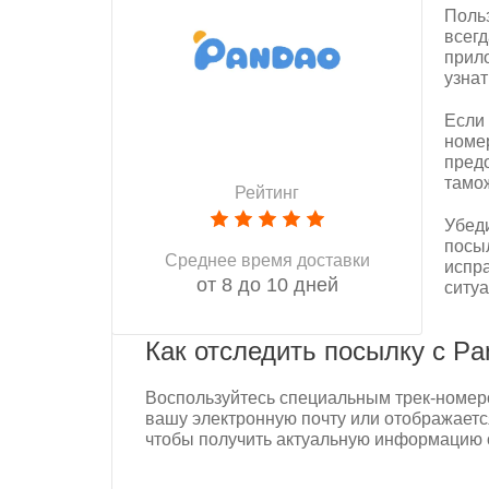
Поль
всегд
прило
узна
Если 
номер
пред
тамож
Рейтинг
Убеди
посыл
Среднее время доставки
испр
от 8 до 10 дней
ситуа
Как отследить посылку с Pa
Воспользуйтесь специальным трек-номеро
вашу электронную почту или отображается
чтобы получить актуальную информацию 